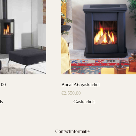
100
Bocal A6 gaskachel
€
2.550,00
ls
Gaskachels
Contactinformatie