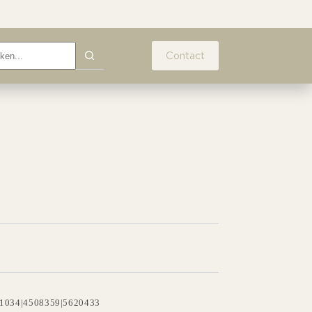
Contact
1034|4508359|5620433