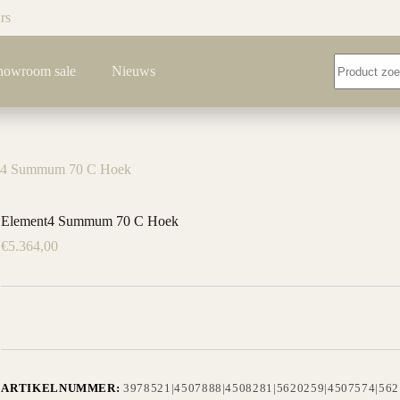
rs
Geen
howroom sale
Nieuws
resultaten
t4 Summum 70 C Hoek
Element4 Summum 70 C Hoek
€
5.364,00
ARTIKELNUMMER:
3978521|4507888|4508281|5620259|4507574|562