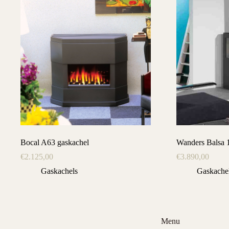
Bocal A63 gaskachel
Wanders Balsa 
€
2.125,00
€
3.890,00
Gaskachels
Gaskache
Menu