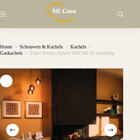
Ga
naar
de
inhoud
Home
Schouwen & Kachels
Kachels
Gaskachels
Faber Matrix Hybrid 800/500 III driezijdig