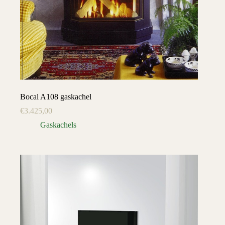
Bocal A108 gaskachel
€
3.425,00
Gaskachels