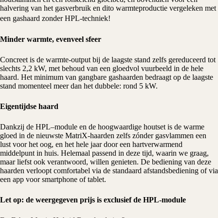
halvering van het gasverbruik en dito warmteproductie vergeleken met
een gashaard zonder HPL-techniek!
Minder warmte, evenveel sfeer
Concreet is de warmte-output bij de laagste stand zelfs gereduceerd tot
slechts 2,2 kW, met behoud van een gloedvol vuurbeeld in de hele
haard. Het minimum van gangbare gashaarden bedraagt op de laagste
stand momenteel meer dan het dubbele: rond 5 kW.
Eigentijdse haard
Dankzij de HPL–module en de hoogwaardige houtset is de warme
gloed in de nieuwste MatriX-haarden zelfs zónder
gasvlammen
een
lust voor het oog, en het hele jaar door een hartverwarmend
middelpunt in huis. Helemaal passend in deze tijd, waarin we graag,
maar liefst ook verantwoord, willen genieten. De bediening van deze
haarden verloopt comfortabel via de standaard afstandsbediening of via
een app voor smartphone of tablet.
Let op: de weergegeven prijs is exclusief de HPL-module