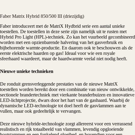
Faber Matrix Hybrid 850/500 III (driezijdig)
Faber
introduceert met de MatriX Hydbrid serie een aantal unieke
toestellen. De toestellen in deze serie zijn namelijk uit te rusten met
Hybrid Pro Light (HPL)-techniek. Zo kan het vuurbeeld gecombineerd
worden met een opzienbarende halvering van het gasverbruik en
bijbehorende warmte-productie. En daarom ook te beschouwen als de
eerste elektrische
haarden
op gas! Ideaal voor wie een royale
sfeerhaard waardeert, maar de haardwarmte veelal niet nodig heeft.
Nieuwe unieke technieken
De ronduit grensverleggende prestaties van de nieuwe MatriX
toestellen worden bereikt door een combinatie van nieuw ontwikkelde,
sectionele brandertechniek met vierkante branderbuizen en innovatieve
LED-lichtprojectie, dwars door het hart van de
gashaard
. Waarbij de
dynamische LED-technologie tot doel heeft de gasvlammen aan te
vullen, maar ook gedeeltelijk te vervangen.
Deze nieuwe hybride-technologie zorgt allereerst voor een verrassend
realistisch en rijk totaalbeeld van vlammen, levendig opgloeiende
houtstammen en een fonkelend gloeibed, en bovendien voor een