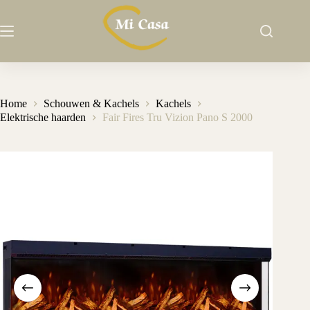
Ga
naar
de
inhoud
Home
Schouwen & Kachels
Kachels
Elektrische haarden
Fair Fires Tru Vizion Pano S 2000