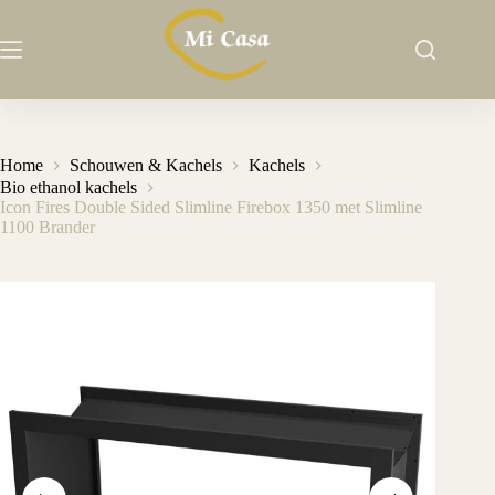
Ga
naar
de
inhoud
Home
Schouwen & Kachels
Kachels
Bio ethanol kachels
Icon Fires Double Sided Slimline Firebox 1350 met Slimline
1100 Brander