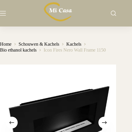
Ga
naar
de
inhoud
Home
Schouwen & Kachels
Kachels
Bio ethanol kachels
Icon Fires Nero Wall Frame 1150