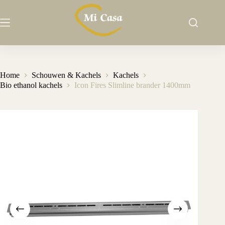
Ga
naar
de
inhoud
Home
Schouwen & Kachels
Kachels
Bio ethanol kachels
Icon Fires Slimline brander 1400mm