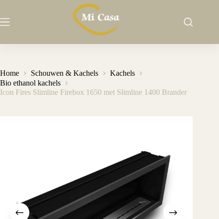
Ga
naar
de
inhoud
Home
Schouwen & Kachels
Kachels
Bio ethanol kachels
Icon Fires Slimline Firebox 1650 met Slimline 1400 Brander