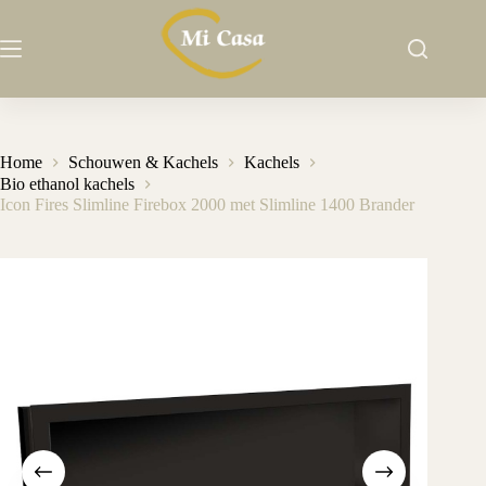
Ga
naar
de
inhoud
Home
Schouwen & Kachels
Kachels
Bio ethanol kachels
Icon Fires Slimline Firebox 2000 met Slimline 1400 Brander