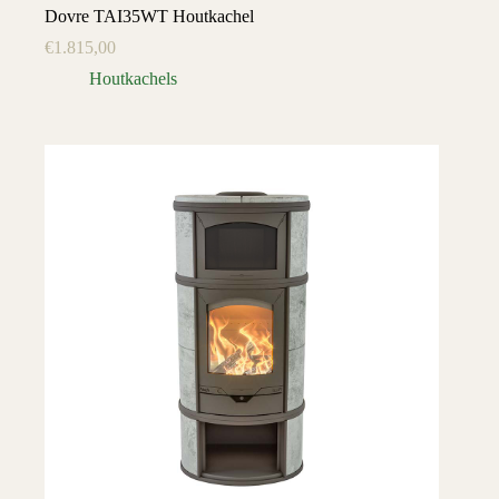
Dovre TAI35WT Houtkachel
€
1.815,00
Houtkachels