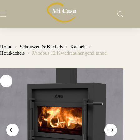
Ga
naar
de
inhoud
Home
Schouwen & Kachels
Kachels
Houtkachels
JAcobus 12 Kwadraat hangend tunnel