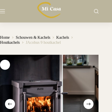
Ga
naar
de
inhoud
Home
Schouwen & Kachels
Kachels
Houtkachels
JAcobus 9 houtkachel