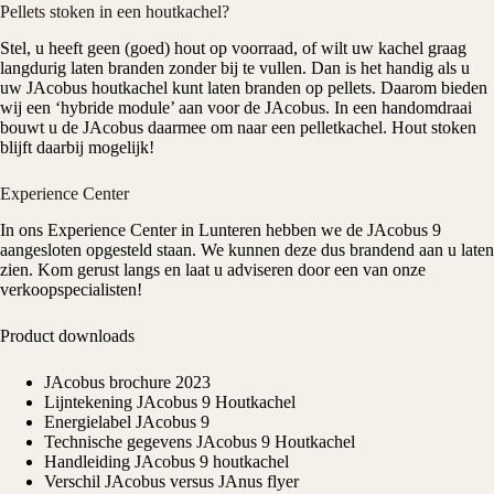
Pellets stoken in een houtkachel?
Stel, u heeft geen (goed) hout op voorraad, of wilt uw kachel graag
langdurig laten branden zonder bij te vullen. Dan is het handig als u
uw JAcobus houtkachel kunt laten branden op pellets. Daarom bieden
wij een ‘hybride module’ aan voor de JAcobus. In een handomdraai
bouwt u de JAcobus daarmee om naar een pelletkachel. Hout stoken
blijft daarbij mogelijk!
Experience Center
In ons
Experience Center
in Lunteren hebben we de JAcobus 9
aangesloten opgesteld staan. We kunnen deze dus brandend aan u laten
zien. Kom gerust langs en laat u adviseren door een van onze
verkoopspecialisten!
Product downloads
JAcobus brochure 2023
Lijntekening JAcobus 9 Houtkachel
Energielabel JAcobus 9
Technische gegevens JAcobus 9 Houtkachel
Handleiding JAcobus 9 houtkachel
Verschil JAcobus versus JAnus flyer