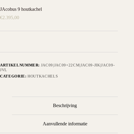
JAcobus 9 houtkachel
€
2.395,00
ARTIKELNUMMER:
JAC09|JAC09+22CM|JAC09-JIK|JAC09-
JVL
CATEGORIE:
HOUTKACHELS
Beschrijving
Aanvullende informatie