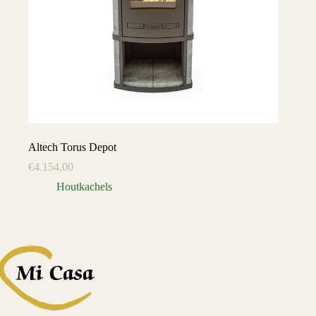
Altech Torus Depot
€
4.154,00
Houtkachels