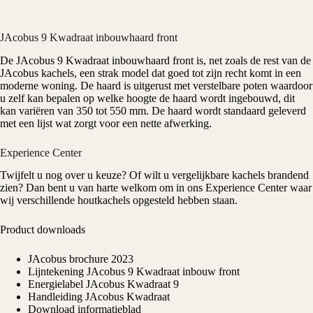
JAcobus 9 Kwadraat inbouwhaard front
De
JAcobus
9 Kwadraat inbouwhaard front is, net zoals de rest van de
JAcobus kachels
, een strak model dat goed tot zijn recht komt in een
moderne woning. De haard is uitgerust met verstelbare poten waardoor
u zelf kan bepalen op welke hoogte de haard wordt ingebouwd, dit
kan variëren van 350 tot 550 mm. De haard wordt standaard geleverd
met een lijst wat zorgt voor een nette afwerking.
Experience Center
Twijfelt u nog over u keuze? Of wilt u vergelijkbare kachels brandend
zien? Dan bent u van harte welkom om in ons
Experience Center
waar
wij verschillende houtkachels opgesteld hebben staan.
Product downloads
JAcobus brochure 2023
Lijntekening JAcobus 9 Kwadraat inbouw front
Energielabel JAcobus Kwadraat 9
Handleiding JAcobus Kwadraat
Download informatieblad