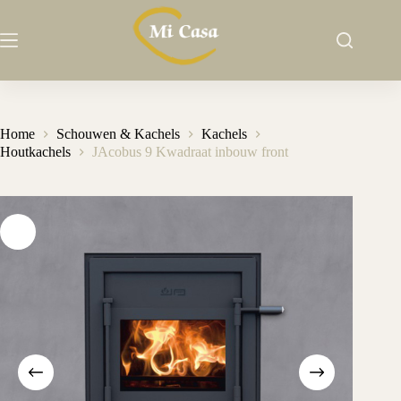
Ga
naar
de
inhoud
Home
Schouwen & Kachels
Kachels
Houtkachels
JAcobus 9 Kwadraat inbouw front