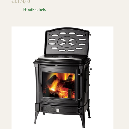
€
3.174,00
Houtkachels