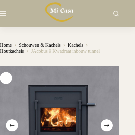
Ga
naar
de
inhoud
Home
Schouwen & Kachels
Kachels
Houtkachels
JAcobus 9 Kwadraat inbouw tunnel