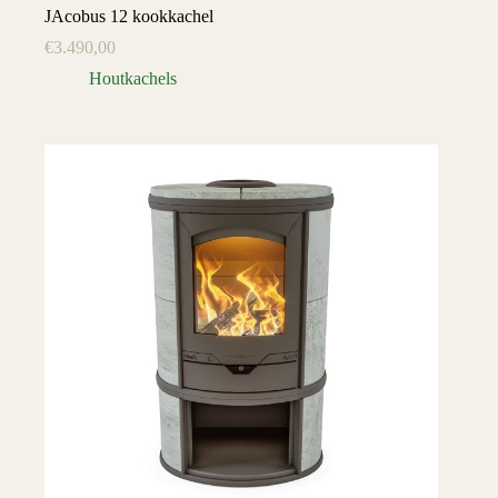
JAcobus 12 kookkachel
€
3.490,00
Houtkachels