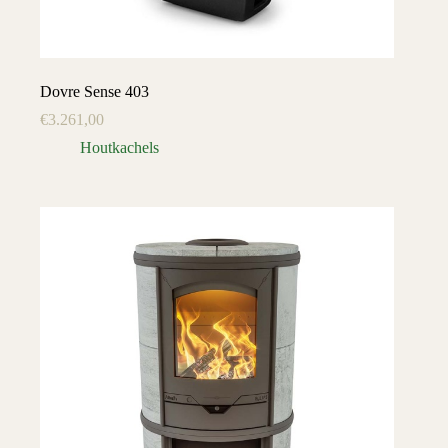
Dovre Sense 403
€
3.261,00
Houtkachels