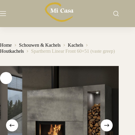
Ga
naar
de
inhoud
Home
Schouwen & Kachels
Kachels
Houtkachels
Spartherm Linear Front 60×51 (vaste greep)