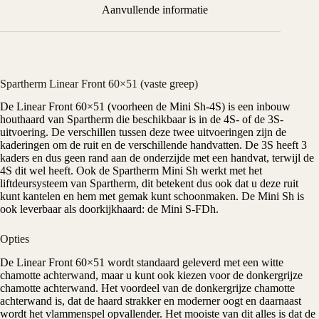
Aanvullende informatie
Spartherm Linear Front 60×51 (vaste greep)
De Linear Front 60×51 (voorheen de Mini Sh-4S) is een inbouw
houthaard
van
Spartherm
die beschikbaar is in de 4S- of de 3S-
uitvoering. De verschillen tussen deze twee uitvoeringen zijn de
kaderingen om de ruit en de verschillende handvatten. De 3S heeft 3
kaders en dus geen rand aan de onderzijde met een handvat, terwijl de
4S dit wel heeft. Ook de Spartherm Mini Sh werkt met het
liftdeursysteem van Spartherm, dit betekent dus ook dat u deze ruit
kunt kantelen en hem met gemak kunt schoonmaken. De Mini Sh is
ook leverbaar als doorkijkhaard: de
Mini S-FDh
.
Opties
De Linear Front 60×51 wordt standaard geleverd met een witte
chamotte achterwand, maar u kunt ook kiezen voor de donkergrijze
chamotte achterwand. Het voordeel van de donkergrijze chamotte
achterwand is, dat de haard strakker en moderner oogt en daarnaast
wordt het vlammenspel opvallender. Het mooiste van dit alles is dat de