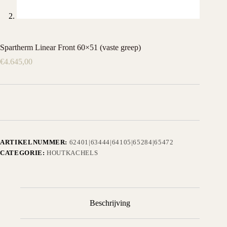
Spartherm Linear Front 60×51 (vaste greep)
€
4.645,00
ARTIKELNUMMER:
62401|63444|64105|65284|65472
CATEGORIE:
HOUTKACHELS
Beschrijving