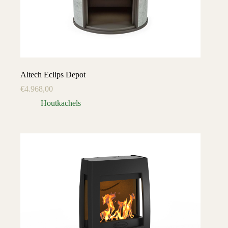
Altech Eclips Depot
€
4.968,00
Houtkachels