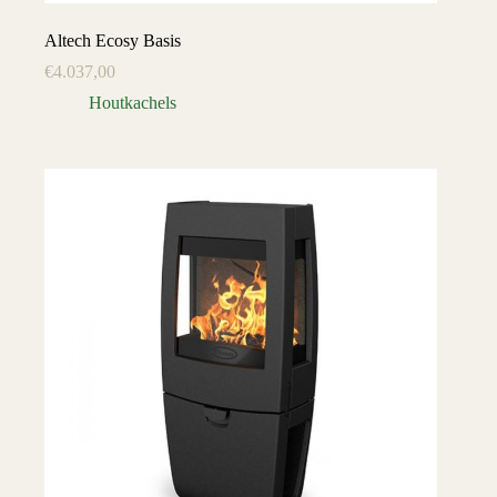
Altech Ecosy Basis
€
4.037,00
Houtkachels