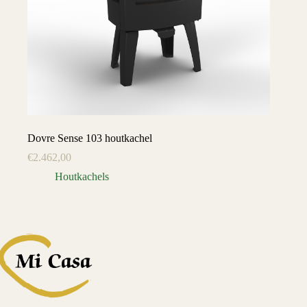
Dovre Sense 103 houtkachel
€
2.462,00
Houtkachels