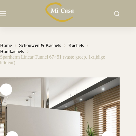
Ga
naar
de
inhoud
Home
Schouwen & Kachels
Kachels
Houtkachels
Spartherm Linear Tunnel 67×51 (vaste greep, 1-zijdige
liftdeur)