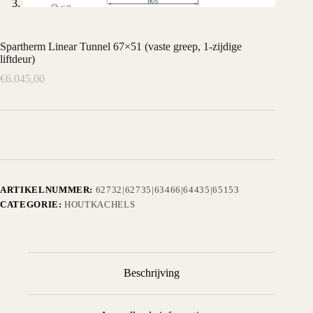
Spartherm Linear Tunnel 67×51 (vaste greep, 1-zijdige
liftdeur)
€
6.045,00
ARTIKELNUMMER:
62732|62735|63466|64435|65153
CATEGORIE:
HOUTKACHELS
Beschrijving