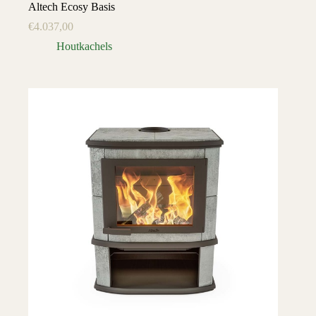
Altech Ecosy Basis
€
4.037,00
Houtkachels