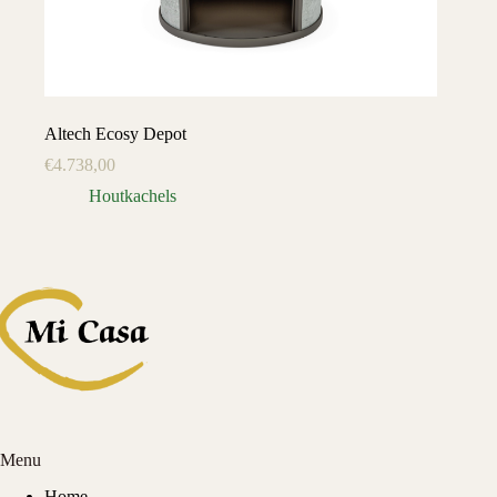
Altech Ecosy Depot
€
4.738,00
Houtkachels
Menu
Home