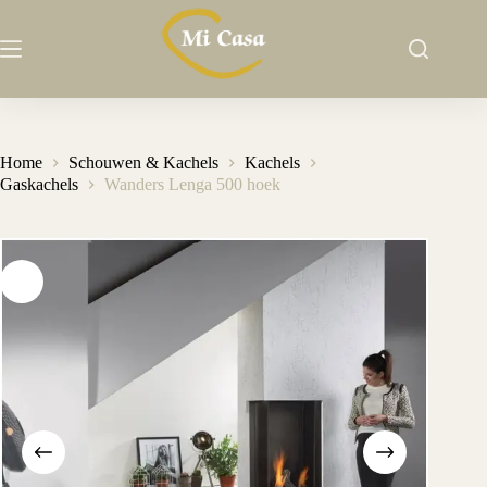
Ga
naar
de
inhoud
Home
Schouwen & Kachels
Kachels
Gaskachels
Wanders Lenga 500 hoek