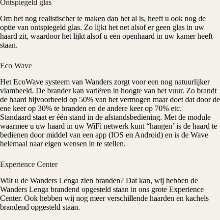
Ontspiegeld glas
Om het nog realistischer te maken dan het al is, heeft u ook nog de
optie van ontspiegeld glas. Zo lijkt het net alsof er geen glas in uw
haard zit, waardoor het lijkt alsof u een openhaard in uw kamer heeft
staan.
Eco Wave
Het EcoWave systeem van
Wanders
zorgt voor een nog natuurlijker
vlambeeld. De brander kan variëren in hoogte van het vuur. Zo brandt
de haard bijvoorbeeld op 50% van het vermogen maar doet dat door de
ene keer op 30% te branden en de andere keer op 70% etc.
Standaard staat er één stand in de afstandsbediening. Met de module
waarmee u uw haard in uw WiFi netwerk kunt “hangen’ is de haard te
bedienen door middel van een app (IOS en Android) en is de Wave
helemaal naar eigen wensen in te stellen.
Experience Center
Wilt u de Wanders Lenga zien branden? Dat kan, wij hebben de
Wanders Lenga brandend opgesteld staan in ons grote
Experience
Center
. Ook hebben wij nog meer verschillende haarden en kachels
brandend opgesteld staan.