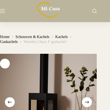
Ga
naar
de
inhoud
Home
Schouwen & Kachels
Kachels
Gaskachels
Wanders Onyx F gaskachel