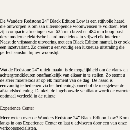
De
Wanders
Redstone 24” Black Edition Low is een stijlvolle haard
die ontworpen is om aan uiteenlopende woonwensen te voldoen. Met
zijn compacte afmetingen van 625 mm breed en 484 mm hoog past
deze moderne
elektrische haard
moeiteloos in vrijwel elk interieur.
Naast de vrijstaande uitvoering met een Black Edition mantel, is er ook
een inzetvariant. Zo creëert u eenvoudig een luxueuze uitstraling die
perfect aansluit bij uw woonstijl.
Wat de Redstone 24” uniek maakt, is de mogelijkheid om de vlam- en
achtergrondkleuren onafhankelijk van elkaar in te stellen. Zo stemt u
de sfeer moeiteloos af op elk moment van de dag. De haard is
eenvoudig te bedienen via het bedieningspaneel of de meegeleverde
afstandsbediening. Dankzij de ingebouwde ventilator wordt de warmte
optimaal verdeeld in de ruimte.
Experience Center
Meer weten over de Wanders Redstone 24” Black Edition Low? Kom
langs in ons Experience Center en laat u adviseren door een van onze
verkoopspecialisten.