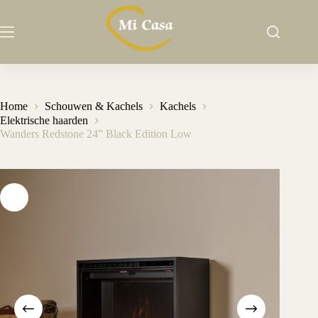
Ga
naar
de
inhoud
Home
Schouwen & Kachels
Kachels
Elektrische haarden
Wanders Redstone 24” Black Edition Low