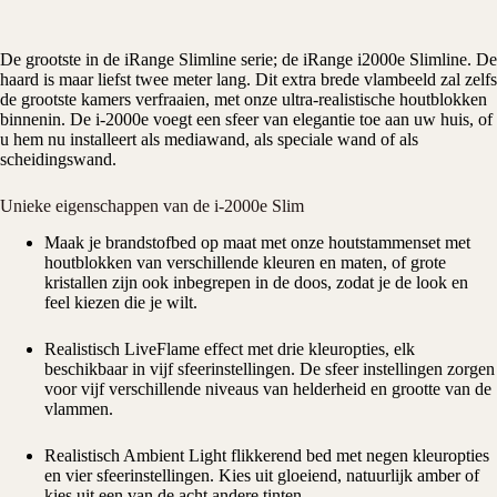
De grootste in de iRange Slimline serie; de iRange i2000e Slimline. De
haard is maar liefst twee meter lang. Dit extra brede vlambeeld zal zelfs
de grootste kamers verfraaien, met onze ultra-realistische houtblokken
binnenin. De i-2000e voegt een sfeer van elegantie toe aan uw huis, of
u hem nu installeert als mediawand, als speciale wand of als
scheidingswand.
Unieke eigenschappen van de i-2000e Slim
Maak je brandstofbed op maat met onze houtstammenset met
houtblokken van verschillende kleuren en maten, of grote
kristallen zijn ook inbegrepen in de doos, zodat je de look en
feel kiezen die je wilt.
Realistisch LiveFlame effect met drie kleuropties, elk
beschikbaar in vijf sfeerinstellingen. De sfeer instellingen zorgen
voor vijf verschillende niveaus van helderheid en grootte van de
vlammen.
Realistisch Ambient Light flikkerend bed met negen kleuropties
en vier sfeerinstellingen. Kies uit gloeiend, natuurlijk amber of
kies uit een van de acht andere tinten.