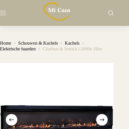
Ga
naar
de
inhoud
Home
Schouwen & Kachels
Kachels
Elektrische haarden
Charlton & Jenrick i-2000e Slim