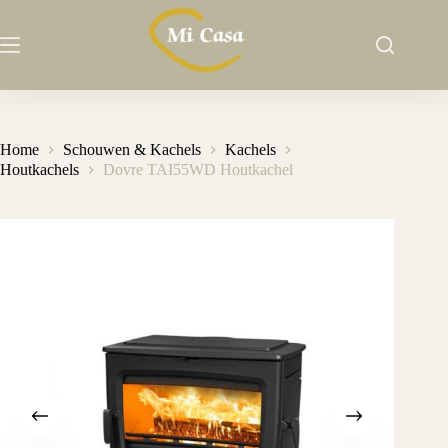
Ga
naar
de
inhoud
Home
Schouwen & Kachels
Kachels
Houtkachels
Dovre TAI55WD Houtkachel