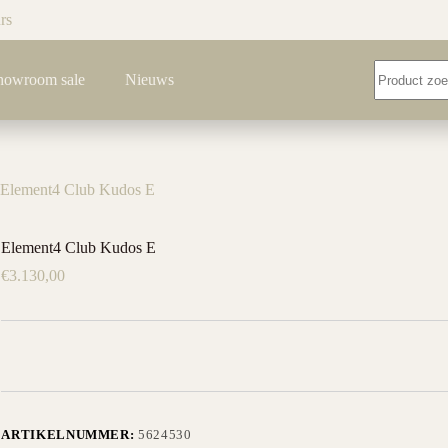
rs
Geen
howroom sale
Nieuws
resultaten
Element4 Club Kudos E
Element4 Club Kudos E
€
3.130,00
ARTIKELNUMMER:
5624530