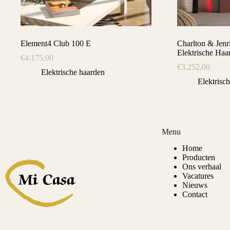
Element4 Club 100 E
Charlton & Jen
Elektrische Haa
€
4.175,00
€
3.252,00
Elektrische haarden
Elektrisc
Menu
Home
Producten
Ons verhaal
Vacatures
Nieuws
Contact