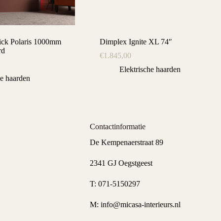
rick Polaris 1000mm
Dimplex Ignite XL 74″
rd
€
1.845,00
Elektrische haarden
he haarden
Contactinformatie
De Kempenaerstraat 89
2341 GJ Oegstgeest
T:
071-5150297
M:
info@micasa-interieurs.nl