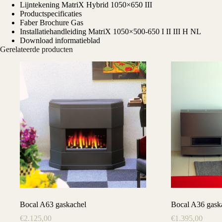
Lijntekening MatriX Hybrid 1050×650 III
Productspecificaties
Faber Brochure Gas
Installatiehandleiding MatriX 1050×500-650 I II III H NL
Download informatieblad
Gerelateerde producten
Bocal A63 gaskachel
Bocal A36 gask
€
2.125,00
€
1.395,00