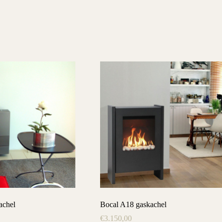
achel
Bocal A18 gaskachel
€
3.150,00