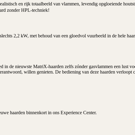
realistisch en rijk totaalbeeld van vlammen, levendig opgloeiende hou
shaard zonder HPL-techniek!
ot slechts 2,2 kW, met behoud van een gloedvol vuurbeeld in de hele h
d in de nieuwste MatriX-haarden zelfs zónder
gasvlammen
een lust vo
 verantwoord, willen genieten. De bediening van deze haarden verloopt 
euwe haarden binnenkort in ons
Experience Center
.