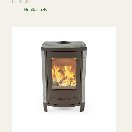
€
3.490,00
Houtkachels