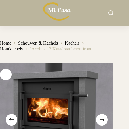
Ga
naar
de
inhoud
Home
Schouwen & Kachels
Kachels
Houtkachels
JAcobus 12 Kwadraat beton front