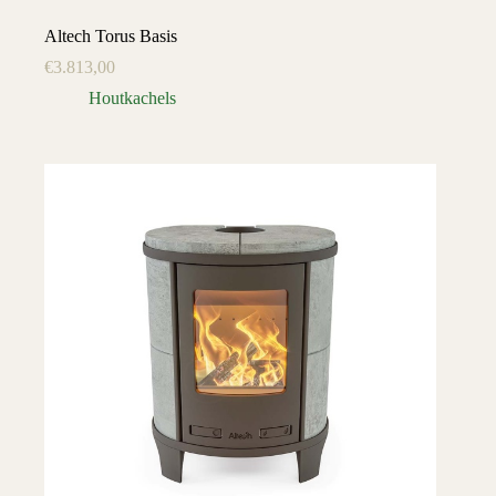
Altech Torus Basis
€
3.813,00
Houtkachels