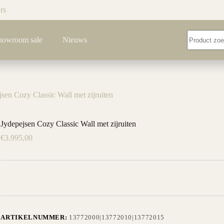
rs
Geen
howroom sale
Nieuws
resultaten
jsen Cozy Classic Wall met zijruiten
Jydepejsen Cozy Classic Wall met zijruiten
€
3.995,00
ARTIKELNUMMER:
13772000|13772010|13772015