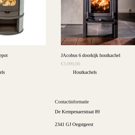
epot
JAcobus 6 doorkijk houtkachel
€
3.090,00
els
Houtkachels
Contactinformatie
De Kempenaerstraat 89
2341 GJ Oegstgeest