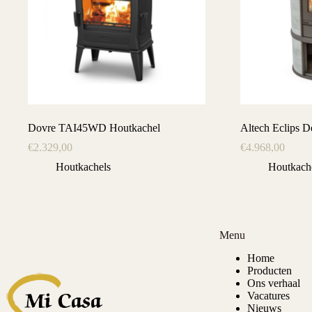
Dovre TAI45WD Houtkachel
Altech Eclips D
€
2.329,00
€
4.968,00
Houtkachels
Houtkach
Menu
Home
Producten
Ons verhaal
Vacatures
Nieuws