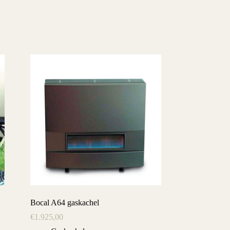
Bocal A64 gaskachel
€
1.925,00