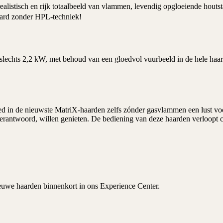
realistisch en rijk totaalbeeld van vlammen, levendig opgloeiende hou
shaard zonder HPL-techniek!
ot slechts 2,2 kW, met behoud van een gloedvol vuurbeeld in de hele h
d in de nieuwste MatriX-haarden zelfs zónder
gasvlammen
een lust vo
 verantwoord, willen genieten. De bediening van deze haarden verloopt 
euwe haarden binnenkort in ons
Experience Center
.