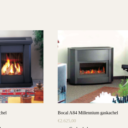
chel
Bocal A84 Millennium gaskachel
€
2.625,00