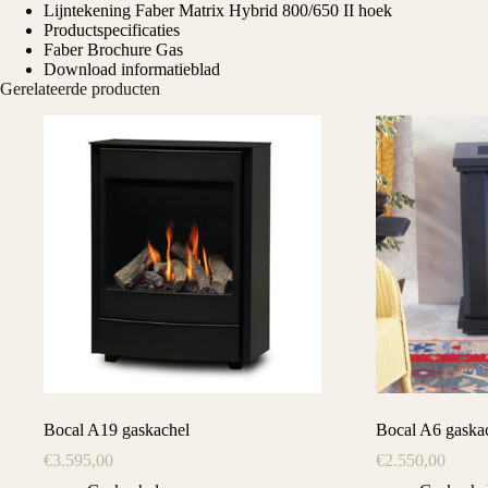
Lijntekening Faber Matrix Hybrid 800/650 II hoek
Productspecificaties
Faber Brochure Gas
Download informatieblad
Gerelateerde producten
Bocal A19 gaskachel
Bocal A6 gaska
€
3.595,00
€
2.550,00