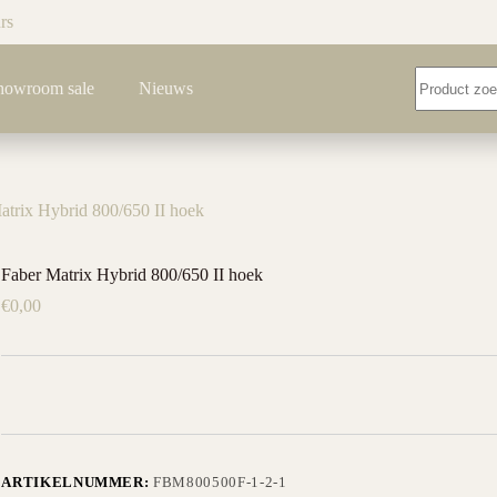
rs
Geen
howroom sale
Nieuws
resultaten
atrix Hybrid 800/650 II hoek
Faber Matrix Hybrid 800/650 II hoek
€
0,00
ARTIKELNUMMER:
FBM800500F-1-2-1