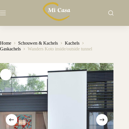
Ga
naar
de
inhoud
Home
Schouwen & Kachels
Kachels
Gaskachels
Wanders Koto inside/outside tunnel